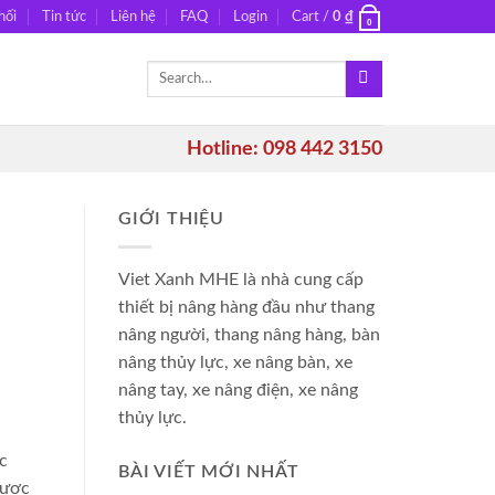
hối
Tin tức
Liên hệ
FAQ
Login
Cart /
0
₫
0
Search
for:
Hotline: 098 442 3150
GIỚI THIỆU
Viet Xanh MHE là nhà cung cấp
thiết bị nâng hàng đầu như thang
nâng người, thang nâng hàng, bàn
nâng thủy lực, xe nâng bàn, xe
nâng tay, xe nâng điện, xe nâng
thủy lực.
c
BÀI VIẾT MỚI NHẤT
được