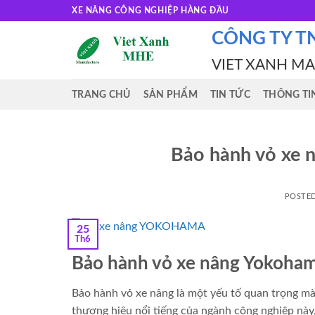
Skip
XE NÂNG CÔNG NGHIỆP HÀNG ĐẦU
to
CÔNG TY T
content
VIET XANH M
TRANG CHỦ
SẢN PHẨM
TIN TỨC
THÔNG TI
Bảo hành vỏ xe n
POSTE
25
Th6
Bảo hành vỏ xe nâng Yokohama
Bảo hành vỏ xe nâng là một yếu tố quan trọng mà
thương hiệu nổi tiếng của ngành công nghiệp nà