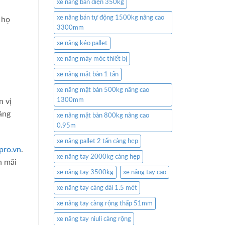
xe nâng bàn điện 350kg
xe nâng bán tự động 1500kg nâng cao
 họ
3300mm
xe nâng kéo pallet
xe nâng máy móc thiết bị
xe nâng mặt bàn 1 tấn
xe nâng mặt bàn 500kg nâng cao
1300mm
n vị
âng
xe nâng mặt bàn 800kg nâng cao
0.95m
xe nâng pallet 2 tấn càng hẹp
pro.vn
.
xe nâng tay 2000kg càng hẹp
n mãi
xe nâng tay 3500kg
xe nâng tay cao
xe nâng tay càng dài 1.5 mét
xe nâng tay càng rộng thấp 51mm
xe nâng tay niuli càng rộng