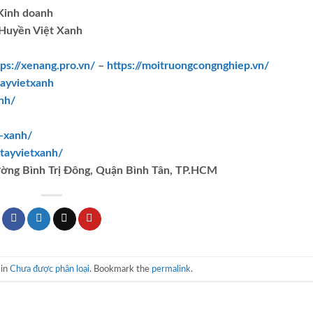
.Kinh doanh
Huyền Việt Xanh
tps://xenang.pro.vn/
–
https://moitruongcongnghiep.vn/
ayvietxanh
nh/
t-xanh/
tayvietxanh/
ường Bình Trị Đông, Quận Bình Tân, TP.HCM
 in
Chưa được phân loại
. Bookmark the
permalink
.