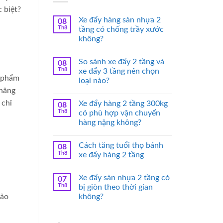
 biệt?
Xe đẩy hàng sàn nhựa 2
08
Th8
tầng có chống trầy xước
không?
So sánh xe đẩy 2 tầng và
08
Th8
xe đẩy 3 tầng nên chọn
n phẩm
loại nào?
 nâng
 chỉ
Xe đẩy hàng 2 tầng 300kg
08
Th8
có phù hợp vận chuyển
hàng nặng không?
Cách tăng tuổi thọ bánh
08
Th8
xe đẩy hàng 2 tầng
Xe đẩy sàn nhựa 2 tầng có
07
Th8
bị giòn theo thời gian
bảo
không?