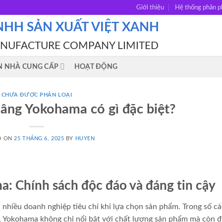
Giới thiệu
Hệ thống phân p
NHH SẢN XUẤT VIỆT XANH
ANUFACTURE COMPANY LIMITED
N NHÀ CUNG CẤP
HOẠT ĐỘNG
CHƯA ĐƯỢC PHÂN LOẠI
âng Yokohama có gì đặc biệt?
D ON
25 THÁNG 6, 2025
BY
HUYEN
: Chính sách độc đáo và đáng tin cậy
 nhiều doanh nghiệp tiêu chí khi lựa chọn sản phẩm. Trong số cá
y, Yokohama không chỉ nổi bật với chất lượng sản phẩm mà còn 