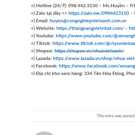
+)
Hotline (24/7): 098.442.3150 – Ms.Huyền – P
+)
Zalo tại đây =>
https://zalo.me/0984423150
– 
+) Email:
huyen@congnghiepvietxanh.com.vn
+) Website:
https://thangnangvietnhat.com/
–
ht
+) Youtube:
https://www.youtube.com/@xenangt
+) Tiktok:
https://www.tiktok.com/@ctysxvietxa
+) Shopee:
https://shopee.vn/nhuavietxanh/
+) Lazada:
https://www.lazada.vn/shop/nhua-vie
+) Facebook:
https://www.facebook.com/xenang
+)
Địa chỉ kho xem hàng: 334 Tân Hòa Đông, Ph
This entry was posted