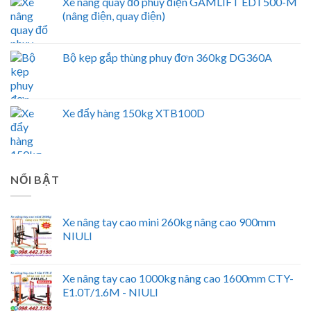
Xe nâng quay đổ phuy điện GAMLIFT EDT500-M
(nâng điện, quay điện)
Bộ kẹp gắp thùng phuy đơn 360kg DG360A
Xe đẩy hàng 150kg XTB100D
NỔI BẬT
Xe nâng tay cao mini 260kg nâng cao 900mm
NIULI
Xe nâng tay cao 1000kg nâng cao 1600mm CTY-
E1.0T/1.6M - NIULI