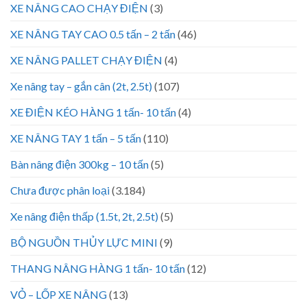
XE NÂNG CAO CHẠY ĐIỆN
(3)
XE NÂNG TAY CAO 0.5 tấn – 2 tấn
(46)
XE NÂNG PALLET CHẠY ĐIỆN
(4)
Xe nâng tay – gắn cân (2t, 2.5t)
(107)
XE ĐIỆN KÉO HÀNG 1 tấn- 10 tấn
(4)
XE NÂNG TAY 1 tấn – 5 tấn
(110)
Bàn nâng điện 300kg – 10 tấn
(5)
Chưa được phân loại
(3.184)
Xe nâng điện thấp (1.5t, 2t, 2.5t)
(5)
BỘ NGUỒN THỦY LỰC MINI
(9)
THANG NÂNG HÀNG 1 tấn- 10 tấn
(12)
VỎ – LỐP XE NÂNG
(13)