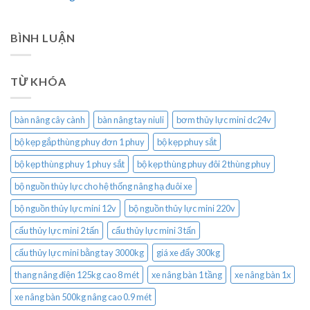
BÌNH LUẬN
TỪ KHÓA
bàn nâng cây cành
bàn nâng tay niuli
bơm thủy lực mini dc24v
bộ kẹp gắp thùng phuy đơn 1 phuy
bộ kẹp phuy sắt
bộ kẹp thùng phuy 1 phuy sắt
bộ kẹp thùng phuy đôi 2 thùng phuy
bộ nguồn thủy lực cho hệ thống nâng hạ đuôi xe
bộ nguồn thủy lực mini 12v
bộ nguồn thủy lực mini 220v
cẩu thủy lực mini 2 tấn
cẩu thủy lực mini 3 tấn
cẩu thủy lực mini bằng tay 3000kg
giá xe đẩy 300kg
thang nâng điện 125kg cao 8 mét
xe nâng bàn 1 tầng
xe nâng bàn 1x
xe nâng bàn 500kg nâng cao 0.9 mét