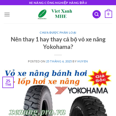
Skip
XE NÂNG CÔNG NGHIỆP HÀNG ĐẦU
to
0
content
CHƯA ĐƯỢC PHÂN LOẠI
Nên thay 1 hay thay cả bộ vỏ xe nâng
Yokohama?
POSTED ON
25 THÁNG 6, 2025
BY
HUYEN
25
Th6