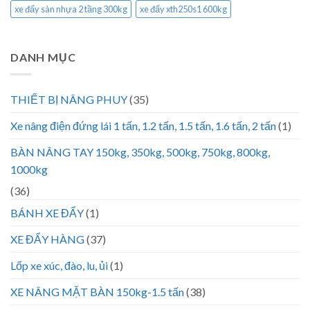
xe đẩy sàn nhựa 2 tầng 300kg
xe đẩy xth250s1 600kg
DANH MỤC
THIẾT BỊ NÂNG PHUY
(35)
Xe nâng điện đứng lái 1 tấn, 1.2 tấn, 1.5 tấn, 1.6 tấn, 2 tấn
(1)
BÀN NÂNG TAY 150kg, 350kg, 500kg, 750kg, 800kg,
1000kg
(36)
BÁNH XE ĐẨY
(1)
XE ĐẨY HÀNG
(37)
Lốp xe xúc, đào, lu, ủi
(1)
XE NÂNG MẶT BÀN 150kg-1.5 tấn
(38)