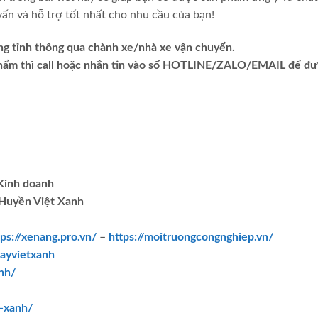
ấn và hỗ trợ tốt nhất cho nhu cầu của bạn!
ng tỉnh thông qua chành xe/nhà xe vận chuyển.
phẩm thì call hoặc nhắn tin vào số HOTLINE/ZALO/EMAIL để đ
.Kinh doanh
Huyền Việt Xanh
tps://xenang.pro.vn/
–
https://moitruongcongnghiep.vn/
ayvietxanh
nh/
t-xanh/