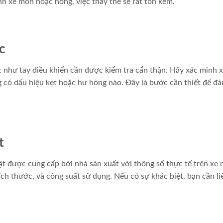
h xe mòn hoặc hỏng, việc thay thế sẽ rất tốn kém.
c
c như tay điều khiển cần được kiểm tra cẩn thận. Hãy xác minh 
g có dấu hiệu kẹt hoặc hư hỏng nào. Đây là bước cần thiết để đ
t
ật được cung cấp bởi nhà sản xuất với thông số thực tế trên xe 
ích thước, và công suất sử dụng. Nếu có sự khác biệt, bạn cần li