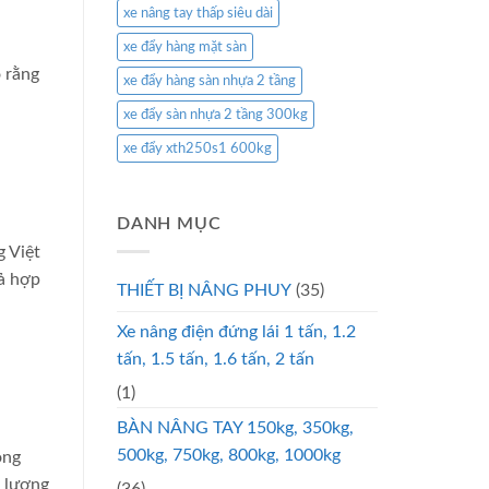
xe nâng tay thấp siêu dài
xe đẩy hàng mặt sàn
o rằng
xe đẩy hàng sàn nhựa 2 tầng
xe đẩy sàn nhựa 2 tầng 300kg
xe đẩy xth250s1 600kg
DANH MỤC
g Việt
ả hợp
THIẾT BỊ NÂNG PHUY
(35)
Xe nâng điện đứng lái 1 tấn, 1.2
tấn, 1.5 tấn, 1.6 tấn, 2 tấn
(1)
BÀN NÂNG TAY 150kg, 350kg,
500kg, 750kg, 800kg, 1000kg
ong
t lượng
(36)