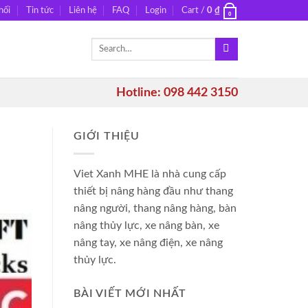
hối
Tin tức
Liên hệ
FAQ
Login
Cart /
0
₫
0
Search
for:
Hotline: 098 442 3150
GIỚI THIỆU
Viet Xanh MHE là nhà cung cấp
thiết bị nâng hàng đầu như thang
nâng người, thang nâng hàng, bàn
nâng thủy lực, xe nâng bàn, xe
nâng tay, xe nâng điện, xe nâng
thủy lực.
BÀI VIẾT MỚI NHẤT