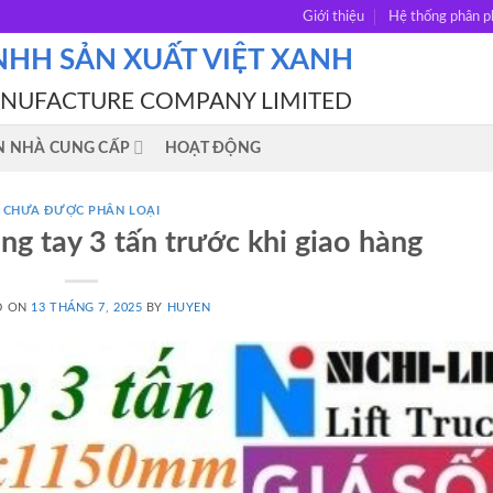
Giới thiệu
Hệ thống phân p
NHH SẢN XUẤT VIỆT XANH
ANUFACTURE COMPANY LIMITED
N NHÀ CUNG CẤP
HOẠT ĐỘNG
CHƯA ĐƯỢC PHÂN LOẠI
ng tay 3 tấn trước khi giao hàng
D ON
13 THÁNG 7, 2025
BY
HUYEN