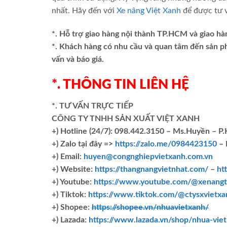
nhất. Hãy đến với
Xe nâng Việt Xanh
để được tư v
*. Hỗ trợ giao hàng nội thành TP.HCM và giao hà
*. Khách hàng có nhu cầu và quan tâm đến sản 
vấn và báo giá.
*. THÔNG TIN LIÊN HỆ
*. TƯ VẤN TRỰC TIẾP
CÔNG TY TNHH SẢN XUẤT VIỆT XANH
+)
Hotline (24/7): 098.442.3150 – Ms.Huyền – P
+)
Zalo tại đây =>
https://zalo.me/0984423150
– 
+) Email:
huyen@congnghiepvietxanh.com.vn
+) Website:
https://thangnangvietnhat.com/
–
ht
+) Youtube:
https://www.youtube.com/@xenangt
+) Tiktok:
https://www.tiktok.com/@ctysxvietxa
+) Shopee:
https://shopee.vn/nhuavietxanh/
+) Lazada:
https://www.lazada.vn/shop/nhua-vie