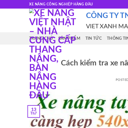
Skip
XE NÂNG CÔNG NGHIỆP HÀNG ĐẦU
to
CÔNG TY T
content
VIET XANH M
TRANG CHỦ
SẢN PHẨM
TIN TỨC
THÔNG TI
Cách kiểm tra xe nâ
POSTE
13
Th7