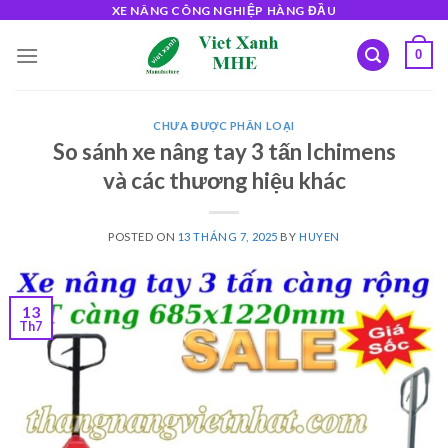
Skip
XE NÂNG CÔNG NGHIỆP HÀNG ĐẦU
to
0
content
CHƯA ĐƯỢC PHÂN LOẠI
So sánh xe nâng tay 3 tấn Ichimens
và các thương hiệu khác
POSTED ON
13 THÁNG 7, 2025
BY
HUYEN
13
Th7