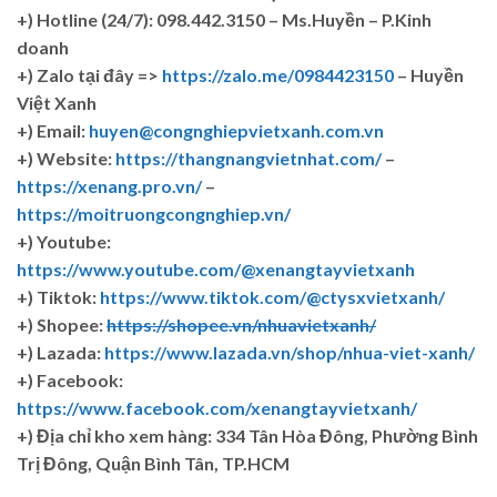
+)
Hotline (24/7): 098.442.3150 – Ms.Huyền – P.Kinh
doanh
+)
Zalo tại đây =>
https://zalo.me/0984423150
– Huyền
Việt Xanh
+) Email:
huyen@congnghiepvietxanh.com.vn
+) Website:
https://thangnangvietnhat.com/
–
https://xenang.pro.vn/
–
https://moitruongcongnghiep.vn/
+) Youtube:
https://www.youtube.com/@xenangtayvietxanh
+) Tiktok:
https://www.tiktok.com/@ctysxvietxanh/
+) Shopee:
https://shopee.vn/nhuavietxanh/
+) Lazada:
https://www.lazada.vn/shop/nhua-viet-xanh/
+) Facebook:
https://www.facebook.com/xenangtayvietxanh/
+)
Địa chỉ kho xem hàng: 334 Tân Hòa Đông, Phường Bình
Trị Đông, Quận Bình Tân, TP.HCM