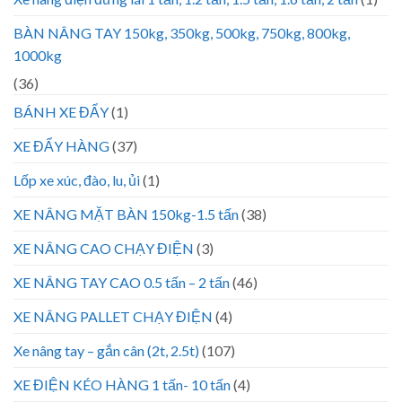
BÀN NÂNG TAY 150kg, 350kg, 500kg, 750kg, 800kg,
1000kg
(36)
BÁNH XE ĐẨY
(1)
XE ĐẨY HÀNG
(37)
Lốp xe xúc, đào, lu, ủi
(1)
XE NÂNG MẶT BÀN 150kg-1.5 tấn
(38)
XE NÂNG CAO CHẠY ĐIỆN
(3)
XE NÂNG TAY CAO 0.5 tấn – 2 tấn
(46)
XE NÂNG PALLET CHẠY ĐIỆN
(4)
Xe nâng tay – gắn cân (2t, 2.5t)
(107)
XE ĐIỆN KÉO HÀNG 1 tấn- 10 tấn
(4)