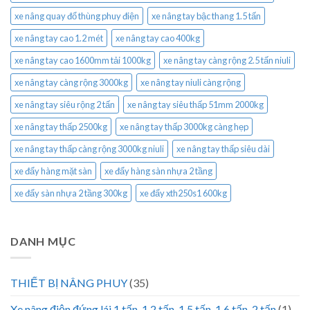
xe nâng quay đổ thùng phuy điện
xe nâng tay bậc thang 1.5 tấn
xe nâng tay cao 1.2 mét
xe nâng tay cao 400kg
xe nâng tay cao 1600mm tải 1000kg
xe nâng tay càng rộng 2.5 tấn niuli
xe nâng tay càng rộng 3000kg
xe nâng tay niuli càng rộng
xe nâng tay siêu rộng 2 tấn
xe nâng tay siêu thấp 51mm 2000kg
xe nâng tay thấp 2500kg
xe nâng tay thấp 3000kg càng hẹp
xe nâng tay thấp càng rộng 3000kg niuli
xe nâng tay thấp siêu dài
xe đẩy hàng mặt sàn
xe đẩy hàng sàn nhựa 2 tầng
xe đẩy sàn nhựa 2 tầng 300kg
xe đẩy xth250s1 600kg
DANH MỤC
THIẾT BỊ NÂNG PHUY
(35)
Xe nâng điện đứng lái 1 tấn, 1.2 tấn, 1.5 tấn, 1.6 tấn, 2 tấn
(1)