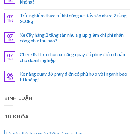
Th8
không?
Trải nghiệm thực tế khi dùng xe đẩy sàn nhựa 2 tầng
07
Th8
300kg
Xe đẩy hàng 2 tầng sàn nhựa giúp giảm chi phí nhân
07
Th8
công như thế nào?
Checklist lựa chọn xe nâng quay đổ phuy điện chuẩn
07
Th8
cho doanh nghiệp
Xe nâng quay đổ phuy điện có phù hợp với ngành bao
06
Th8
bì không?
BÌNH LUẬN
TỪ KHÓA
bàn nâng thủy lực con lăn 350kg nâng cao 1.5m