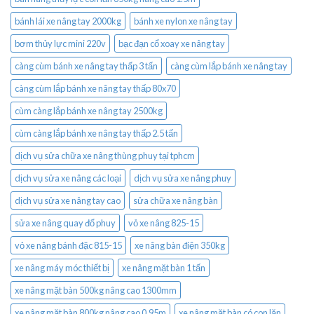
bánh lái xe nâng tay 2000kg
bánh xe nylon xe nâng tay
bơm thủy lực mini 220v
bạc đạn cổ xoay xe nâng tay
càng cùm bánh xe nâng tay thấp 3 tấn
càng cùm lắp bánh xe nâng tay
càng cùm lắp bánh xe nâng tay thấp 80x70
cùm càng lắp bánh xe nâng tay 2500kg
cùm càng lắp bánh xe nâng tay thấp 2.5 tấn
dịch vụ sửa chữa xe nâng thùng phuy tại tphcm
dịch vụ sửa xe nâng các loại
dịch vụ sửa xe nâng phuy
dịch vụ sửa xe nâng tay cao
sửa chữa xe nâng bàn
sửa xe nâng quay đổ phuy
vỏ xe nâng 825-15
vỏ xe nâng bánh đặc 815-15
xe nâng bàn điện 350kg
xe nâng máy móc thiết bị
xe nâng mặt bàn 1 tấn
xe nâng mặt bàn 500kg nâng cao 1300mm
xe nâng mặt bàn 800kg nâng cao 0.95m
xe nâng mặt bàn có con lăn