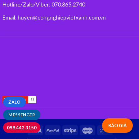
Hotline/Zalo/Viber: 070.865.2740
Email: huyen@congnghiepvietxanh.com.vn
ZALO
MESSENGER
BÁO GIÁ
098.442.3150