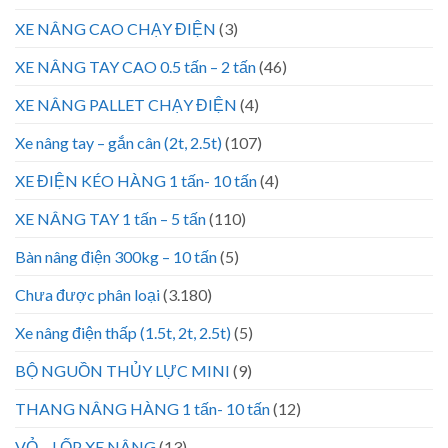
XE NÂNG CAO CHẠY ĐIỆN
(3)
XE NÂNG TAY CAO 0.5 tấn – 2 tấn
(46)
XE NÂNG PALLET CHẠY ĐIỆN
(4)
Xe nâng tay – gắn cân (2t, 2.5t)
(107)
XE ĐIỆN KÉO HÀNG 1 tấn- 10 tấn
(4)
XE NÂNG TAY 1 tấn – 5 tấn
(110)
Bàn nâng điện 300kg – 10 tấn
(5)
Chưa được phân loại
(3.180)
Xe nâng điện thấp (1.5t, 2t, 2.5t)
(5)
BỘ NGUỒN THỦY LỰC MINI
(9)
THANG NÂNG HÀNG 1 tấn- 10 tấn
(12)
VỎ – LỐP XE NÂNG
(13)