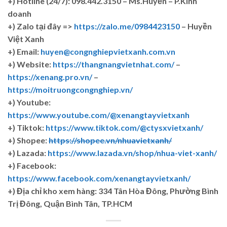
+)
Hotline (24/7): 098.442.3150 – Ms.Huyền – P.Kinh
doanh
+)
Zalo tại đây =>
https://zalo.me/0984423150
– Huyền
Việt Xanh
+) Email:
huyen@congnghiepvietxanh.com.vn
+) Website:
https://thangnangvietnhat.com/
–
https://xenang.pro.vn/
–
https://moitruongcongnghiep.vn/
+) Youtube:
https://www.youtube.com/@xenangtayvietxanh
+) Tiktok:
https://www.tiktok.com/@ctysxvietxanh/
+) Shopee:
https://shopee.vn/nhuavietxanh/
+) Lazada:
https://www.lazada.vn/shop/nhua-viet-xanh/
+) Facebook:
https://www.facebook.com/xenangtayvietxanh/
+)
Địa chỉ kho xem hàng: 334 Tân Hòa Đông, Phường Bình
Trị Đông, Quận Bình Tân, TP.HCM