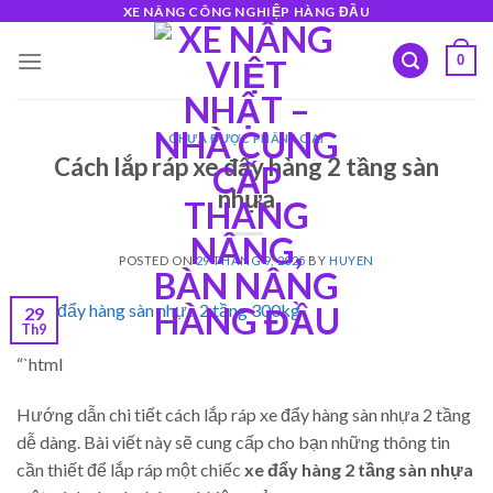
Skip
XE NÂNG CÔNG NGHIỆP HÀNG ĐẦU
to
0
content
CHƯA ĐƯỢC PHÂN LOẠI
Cách lắp ráp xe đẩy hàng 2 tầng sàn
nhựa
POSTED ON
29 THÁNG 9, 2025
BY
HUYEN
29
Th9
“`html
Hướng dẫn chi tiết cách lắp ráp xe đẩy hàng sàn nhựa 2 tầng
dễ dàng. Bài viết này sẽ cung cấp cho bạn những thông tin
cần thiết để lắp ráp một chiếc
xe đẩy hàng 2 tầng sàn nhựa