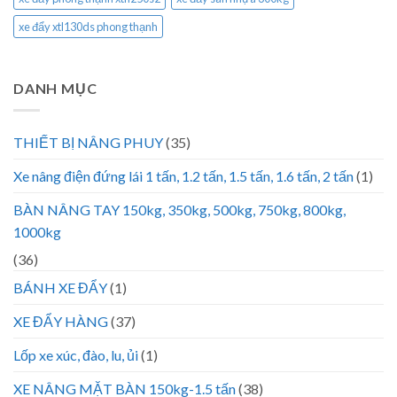
xe đẩy xtl130ds phong thạnh
DANH MỤC
THIẾT BỊ NÂNG PHUY
(35)
Xe nâng điện đứng lái 1 tấn, 1.2 tấn, 1.5 tấn, 1.6 tấn, 2 tấn
(1)
BÀN NÂNG TAY 150kg, 350kg, 500kg, 750kg, 800kg,
1000kg
(36)
BÁNH XE ĐẨY
(1)
XE ĐẨY HÀNG
(37)
Lốp xe xúc, đào, lu, ủi
(1)
XE NÂNG MẶT BÀN 150kg-1.5 tấn
(38)