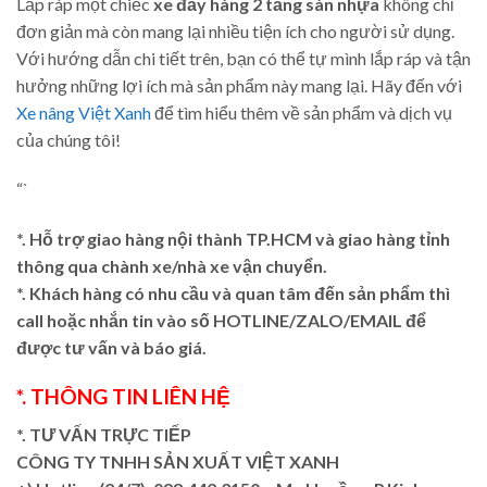
Lắp ráp một chiếc
xe đẩy hàng 2 tầng sàn nhựa
không chỉ
đơn giản mà còn mang lại nhiều tiện ích cho người sử dụng.
Với hướng dẫn chi tiết trên, bạn có thể tự mình lắp ráp và tận
hưởng những lợi ích mà sản phẩm này mang lại. Hãy đến với
Xe nâng Việt Xanh
để tìm hiểu thêm về sản phẩm và dịch vụ
của chúng tôi!
“`
*. Hỗ trợ giao hàng nội thành TP.HCM và giao hàng tỉnh
thông qua chành xe/nhà xe vận chuyển.
*. Khách hàng có nhu cầu và quan tâm đến sản phẩm thì
call hoặc nhắn tin vào số HOTLINE/ZALO/EMAIL để
được tư vấn và báo giá.
*. THÔNG TIN LIÊN HỆ
*. TƯ VẤN TRỰC TIẾP
CÔNG TY TNHH SẢN XUẤT VIỆT XANH