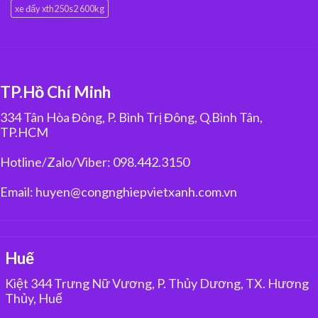
xe đẩy xth250s2 600kg
TP.Hồ Chí Minh
334 Tân Hòa Đông, P. Bình Trị Đông, Q.Bình Tân,
TP.HCM
Hotline/Zalo/Viber: 098.442.3150
Email: huyen@congnghiepvietxanh.com.vn
Huế
Kiệt 344 Trưng Nữ Vương, P. Thủy Dương, TX. Hương
Thủy, Huế