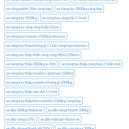
xe nâng pallet 2 tấn càng hẹp
xe nâng tay 2000kg càng hẹp
xe nâng tay 3500kg
xe nâng tay càng dài 1.5 mét
xe nâng tay càng rộng thấp 51mm
xe nâng tay mạ kẽm 2500kg ichimens
xe nâng tay thép không gỉ 2.5 tấn càng hẹp ichimens
xe nâng tay thấp 4 tấn càng rộng 685x1220mm
xe nâng tay thấp 2000kg ac20m
xe nâng tay thấp càng hẹp 2.5 tấn niuli
xe nâng tay thấp mạ kẽm càng hẹp 2500kg
xe nâng tay thấp mạ kẽm không gỉ 2500kg
xe nâng tay thấp siêu dài 1.5 mét
xe nâng tay thấp thân mạ kẽm 2500kg càng hẹp
xe đẩy 600kg 4 bánh xe
xe đẩy hàng 4 bánh 500kg
xe đẩy hàng x370c
xe đẩy mặt bàn 4 bánh xe
xe đẩy phong thạnh xth250s2
xe đẩy sàn nhựa 300kg