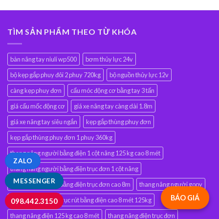
TÌM SẢN PHẨM THEO TỪ KHÓA
bàn nâng tay niuli wp500
bơm thủy lực 24v
bộ kẹp gắp phuy đôi 2 phuy 720kg
bộ nguồn thủy lực 12v
càng kẹp phuy đơn
cẩu móc động cơ bằng tay 3 tấn
giá cẩu mốc động cơ
giá xe nâng tay càng dài 1.8m
giá xe nâng tay siêu ngắn
kẹp gắp thùng phuy đơn
kẹp gắp thùng phuy đơn 1 phuy 360kg
thang nâng người bằng điện 1 cột nâng 125 kg cao 8 mét
ZALO
thang nâng người bằng điện trục đơn 1 cột nâng
MESSENGER
thang nâng người bằng điện trục đơn cao 8m
thang nâng người gopy
BÁO GIÁ
thang nâng người trục rút bằng điện cao 8 mét 125kg
098.442.3150
thang nâng điện 125 kg cao 8 mét
thang nâng điện trục đơn