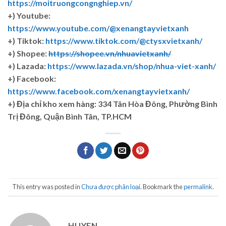
https://moitruongcongnghiep.vn/
+) Youtube:
https://www.youtube.com/@xenangtayvietxanh
+) Tiktok:
https://www.tiktok.com/@ctysxvietxanh/
+) Shopee:
https://shopee.vn/nhuavietxanh/
+) Lazada:
https://www.lazada.vn/shop/nhua-viet-xanh/
+) Facebook:
https://www.facebook.com/xenangtayvietxanh/
+)
Địa chỉ kho xem hàng: 334 Tân Hòa Đông, Phường Bình
Trị Đông, Quận Bình Tân, TP.HCM
This entry was posted in
Chưa được phân loại
. Bookmark the
permalink
.
HUYEN