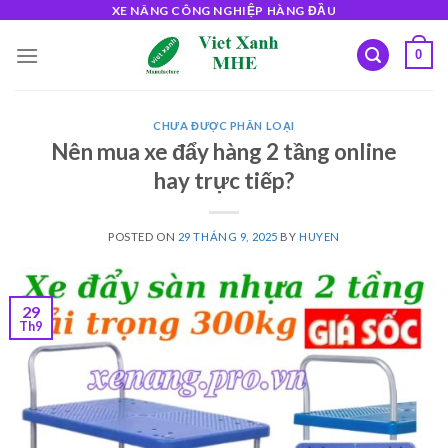
Skip
XE NÂNG CÔNG NGHIỆP HÀNG ĐẦU
to
0
content
CHƯA ĐƯỢC PHÂN LOẠI
Nên mua xe đẩy hàng 2 tầng online
hay trực tiếp?
POSTED ON
29 THÁNG 9, 2025
BY
HUYEN
29
Th9