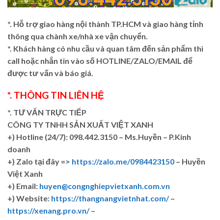
*. Hỗ trợ giao hàng nội thành TP.HCM và giao hàng tỉnh
thông qua chành xe/nhà xe vận chuyển.
*. Khách hàng có nhu cầu và quan tâm đến sản phẩm thì
call hoặc nhắn tin vào số HOTLINE/ZALO/EMAIL để
được tư vấn và báo giá.
*. THÔNG TIN LIÊN HỆ
*. TƯ VẤN TRỰC TIẾP
CÔNG TY TNHH SẢN XUẤT VIỆT XANH
+)
Hotline (24/7): 098.442.3150 – Ms.Huyền – P.Kinh
doanh
+)
Zalo tại đây =>
https://zalo.me/0984423150
– Huyền
Việt Xanh
+) Email:
huyen@congnghiepvietxanh.com.vn
+) Website:
https://thangnangvietnhat.com/
–
https://xenang.pro.vn/
–