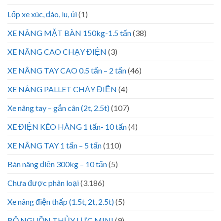
Lốp xe xúc, đào, lu, ủi
(1)
XE NÂNG MẶT BÀN 150kg-1.5 tấn
(38)
XE NÂNG CAO CHẠY ĐIỆN
(3)
XE NÂNG TAY CAO 0.5 tấn – 2 tấn
(46)
XE NÂNG PALLET CHẠY ĐIỆN
(4)
Xe nâng tay – gắn cân (2t, 2.5t)
(107)
XE ĐIỆN KÉO HÀNG 1 tấn- 10 tấn
(4)
XE NÂNG TAY 1 tấn – 5 tấn
(110)
Bàn nâng điện 300kg – 10 tấn
(5)
Chưa được phân loại
(3.186)
Xe nâng điện thấp (1.5t, 2t, 2.5t)
(5)
BỘ NGUỒN THỦY LỰC MINI
(9)