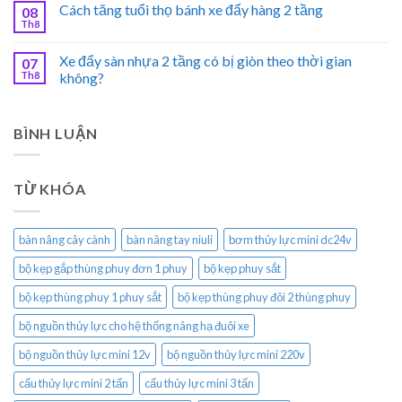
Cách tăng tuổi thọ bánh xe đẩy hàng 2 tầng
08
Th8
Xe đẩy sàn nhựa 2 tầng có bị giòn theo thời gian
07
Th8
không?
BÌNH LUẬN
TỪ KHÓA
bàn nâng cây cành
bàn nâng tay niuli
bơm thủy lực mini dc24v
bộ kẹp gắp thùng phuy đơn 1 phuy
bộ kẹp phuy sắt
bộ kẹp thùng phuy 1 phuy sắt
bộ kẹp thùng phuy đôi 2 thùng phuy
bộ nguồn thủy lực cho hệ thống nâng hạ đuôi xe
bộ nguồn thủy lực mini 12v
bộ nguồn thủy lực mini 220v
cẩu thủy lực mini 2 tấn
cẩu thủy lực mini 3 tấn