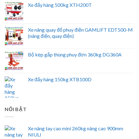
Xe đẩy hàng 500kg XTH200T
Xe nâng quay đổ phuy điện GAMLIFT EDT500-M
(nâng điện, quay điện)
Bộ kẹp gắp thùng phuy đơn 360kg DG360A
Xe đẩy hàng 150kg XTB100D
NỔI BẬT
Xe nâng tay cao mini 260kg nâng cao 900mm
NIULI