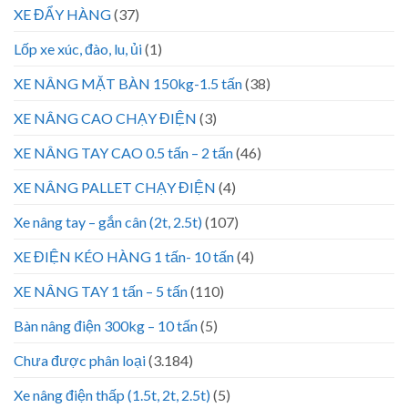
XE ĐẨY HÀNG
(37)
Lốp xe xúc, đào, lu, ủi
(1)
XE NÂNG MẶT BÀN 150kg-1.5 tấn
(38)
XE NÂNG CAO CHẠY ĐIỆN
(3)
XE NÂNG TAY CAO 0.5 tấn – 2 tấn
(46)
XE NÂNG PALLET CHẠY ĐIỆN
(4)
Xe nâng tay – gắn cân (2t, 2.5t)
(107)
XE ĐIỆN KÉO HÀNG 1 tấn- 10 tấn
(4)
XE NÂNG TAY 1 tấn – 5 tấn
(110)
Bàn nâng điện 300kg – 10 tấn
(5)
Chưa được phân loại
(3.184)
Xe nâng điện thấp (1.5t, 2t, 2.5t)
(5)