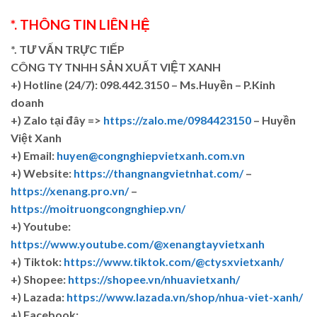
*. THÔNG TIN LIÊN HỆ
*. TƯ VẤN TRỰC TIẾP
CÔNG TY TNHH SẢN XUẤT VIỆT XANH
+)
Hotline (24/7): 098.442.3150 – Ms.Huyền – P.Kinh
doanh
+)
Zalo tại đây =>
https://zalo.me/0984423150
– Huyền
Việt Xanh
+) Email:
huyen@congnghiepvietxanh.com.vn
+) Website:
https://thangnangvietnhat.com/
–
https://xenang.pro.vn/
–
https://moitruongcongnghiep.vn/
+) Youtube:
https://www.youtube.com/@xenangtayvietxanh
+) Tiktok:
https://www.tiktok.com/@ctysxvietxanh/
+) Shopee:
https://shopee.vn/nhuavietxanh/
+) Lazada:
https://www.lazada.vn/shop/nhua-viet-xanh/
+) Facebook: