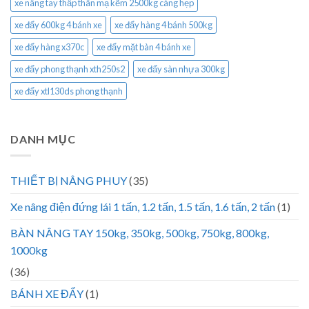
xe nâng tay thấp thân mạ kẽm 2500kg càng hẹp
xe đẩy 600kg 4 bánh xe
xe đẩy hàng 4 bánh 500kg
xe đẩy hàng x370c
xe đẩy mặt bàn 4 bánh xe
xe đẩy phong thạnh xth250s2
xe đẩy sàn nhựa 300kg
xe đẩy xtl130ds phong thạnh
DANH MỤC
THIẾT BỊ NÂNG PHUY
(35)
Xe nâng điện đứng lái 1 tấn, 1.2 tấn, 1.5 tấn, 1.6 tấn, 2 tấn
(1)
BÀN NÂNG TAY 150kg, 350kg, 500kg, 750kg, 800kg,
1000kg
(36)
BÁNH XE ĐẨY
(1)