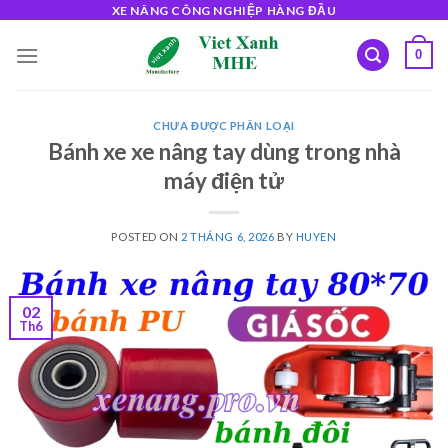
Skip
XE NÂNG CÔNG NGHIỆP HÀNG ĐẦU
to
0
content
CHƯA ĐƯỢC PHÂN LOẠI
Bánh xe xe nâng tay dùng trong nhà
máy điện tử
POSTED ON
2 THÁNG 6, 2026
BY
HUYEN
02
Th6