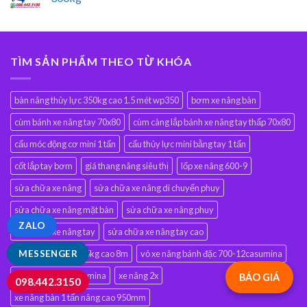
TÌM SẢN PHẨM THEO TỪ KHÓA
bàn nâng thủy lực 350kg cao 1.5 mét wp350
bơm xe nâng bàn
cùm bánh xe nâng tay 70x80
cùm càng lắp bánh xe nâng tay thấp 70x80
cẩu móc động cơ mini 1 tấn
cẩu thủy lực mini bằng tay 1 tấn
cốt lắp tay bơm
giá thang nâng siêu thị
lốp xe nâng 600-9
sửa chữa xe nâng
sửa chữa xe nâng di chuyển phuy
sửa chữa xe nâng mặt bàn
sửa chữa xe nâng phuy
ZALO
sửa chữa xe nâng tay
sửa chữa xe nâng tay cao
thang nâng đơn 125kg cao 8m
vỏ xe nâng bánh đặc 700-12casumina
MESSENGER
vỏ đặc 825-15 casumina
xe nâng 2x
BÁO GIÁ
098.442.3150
xe nâng bàn 1 tấn nâng cao 950mm