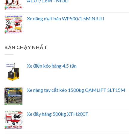
A1.0T/1.6M - NIULI
Xe nâng mặt bàn WP500/1.5M NIULI
BÁN CHẠY NHẤT
Xe điện kéo hàng 4.5 tấn
Xe nâng tay cắt kéo 1500kg GAMLIFT SLT15M
Xe đẩy hàng 500kg XTH200T