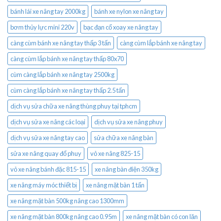
bánh lái xe nâng tay 2000kg
bánh xe nylon xe nâng tay
bơm thủy lực mini 220v
bạc đạn cổ xoay xe nâng tay
càng cùm bánh xe nâng tay thấp 3 tấn
càng cùm lắp bánh xe nâng tay
càng cùm lắp bánh xe nâng tay thấp 80x70
cùm càng lắp bánh xe nâng tay 2500kg
cùm càng lắp bánh xe nâng tay thấp 2.5 tấn
dịch vụ sửa chữa xe nâng thùng phuy tại tphcm
dịch vụ sửa xe nâng các loại
dịch vụ sửa xe nâng phuy
dịch vụ sửa xe nâng tay cao
sửa chữa xe nâng bàn
sửa xe nâng quay đổ phuy
vỏ xe nâng 825-15
vỏ xe nâng bánh đặc 815-15
xe nâng bàn điện 350kg
xe nâng máy móc thiết bị
xe nâng mặt bàn 1 tấn
xe nâng mặt bàn 500kg nâng cao 1300mm
xe nâng mặt bàn 800kg nâng cao 0.95m
xe nâng mặt bàn có con lăn