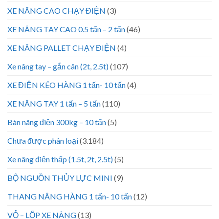
XE NÂNG CAO CHẠY ĐIỆN
(3)
XE NÂNG TAY CAO 0.5 tấn – 2 tấn
(46)
XE NÂNG PALLET CHẠY ĐIỆN
(4)
Xe nâng tay – gắn cân (2t, 2.5t)
(107)
XE ĐIỆN KÉO HÀNG 1 tấn- 10 tấn
(4)
XE NÂNG TAY 1 tấn – 5 tấn
(110)
Bàn nâng điện 300kg – 10 tấn
(5)
Chưa được phân loại
(3.184)
Xe nâng điện thấp (1.5t, 2t, 2.5t)
(5)
BỘ NGUỒN THỦY LỰC MINI
(9)
THANG NÂNG HÀNG 1 tấn- 10 tấn
(12)
VỎ – LỐP XE NÂNG
(13)