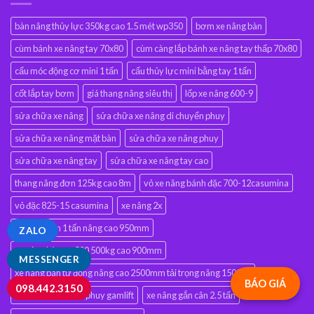
bàn nâng thủy lực 350kg cao 1.5 mét wp350
bơm xe nâng bàn
cùm bánh xe nâng tay 70x80
cùm càng lắp bánh xe nâng tay thấp 70x80
cẩu móc động cơ mini 1 tấn
cẩu thủy lực mini bằng tay 1 tấn
cốt lắp tay bơm
giá thang nâng siêu thị
lốp xe nâng 600-9
sửa chữa xe nâng
sửa chữa xe nâng di chuyển phuy
sửa chữa xe nâng mặt bàn
sửa chữa xe nâng phuy
sửa chữa xe nâng tay
sửa chữa xe nâng tay cao
thang nâng đơn 125kg cao 8m
vỏ xe nâng bánh đặc 700-12casumina
vỏ đặc 825-15 casumina
xe nâng 2x
xe nâng bàn 1 tấn nâng cao 950mm
ZALO
xe nâng bàn wp500 500kg cao 900mm
MESSENGER
xe nâng bán tự động nâng cao 2500mm tải trọng nâng 1500kg
BÁO GIÁ
098.442.3150
xe nâng di chuyển phuy gamlift
xe nâng gắn cân 2.5 tấn