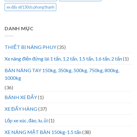
xe đẩy xtl130ds phong thạnh
DANH MỤC
THIẾT BỊ NÂNG PHUY
(35)
Xe nâng điện đứng lái 1 tấn, 1.2 tấn, 1.5 tấn, 1.6 tấn, 2 tấn
(1)
BÀN NÂNG TAY 150kg, 350kg, 500kg, 750kg, 800kg,
1000kg
(36)
BÁNH XE ĐẨY
(1)
XE ĐẨY HÀNG
(37)
Lốp xe xúc, đào, lu, ủi
(1)
XE NÂNG MẶT BÀN 150kg-1.5 tấn
(38)