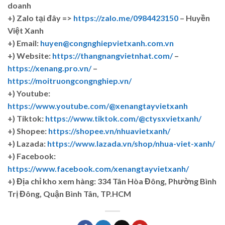
doanh
+)
Zalo tại đây =>
https://zalo.me/0984423150
– Huyền
Việt Xanh
+) Email:
huyen@congnghiepvietxanh.com.vn
+) Website:
https://thangnangvietnhat.com/
–
https://xenang.pro.vn/
–
https://moitruongcongnghiep.vn/
+) Youtube:
https://www.youtube.com/@xenangtayvietxanh
+) Tiktok:
https://www.tiktok.com/@ctysxvietxanh/
+) Shopee:
https://shopee.vn/nhuavietxanh/
+) Lazada:
https://www.lazada.vn/shop/nhua-viet-xanh/
+) Facebook:
https://www.facebook.com/xenangtayvietxanh/
+)
Địa chỉ kho xem hàng: 334 Tân Hòa Đông, Phường Bình
Trị Đông, Quận Bình Tân, TP.HCM