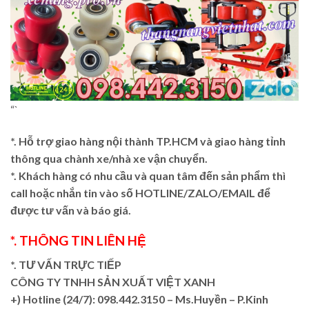
“`
*. Hỗ trợ giao hàng nội thành TP.HCM và giao hàng tỉnh
thông qua chành xe/nhà xe vận chuyển.
*. Khách hàng có nhu cầu và quan tâm đến sản phẩm thì
call hoặc nhắn tin vào số HOTLINE/ZALO/EMAIL để
được tư vấn và báo giá.
*. THÔNG TIN LIÊN HỆ
*. TƯ VẤN TRỰC TIẾP
CÔNG TY TNHH SẢN XUẤT VIỆT XANH
+)
Hotline (24/7): 098.442.3150 – Ms.Huyền – P.Kinh