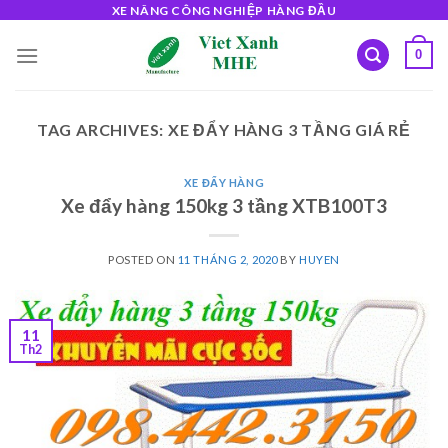
Skip
XE NÂNG CÔNG NGHIỆP HÀNG ĐẦU
to
0
content
TAG ARCHIVES:
XE ĐẨY HÀNG 3 TẦNG GIÁ RẺ
XE ĐẨY HÀNG
Xe đẩy hàng 150kg 3 tầng XTB100T3
POSTED ON
11 THÁNG 2, 2020
BY
HUYEN
11
Th2