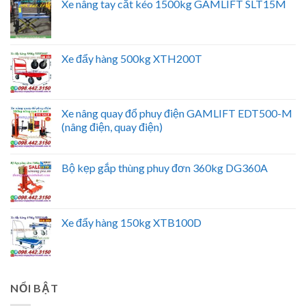
Xe nâng tay cắt kéo 1500kg GAMLIFT SLT15M
Xe đẩy hàng 500kg XTH200T
Xe nâng quay đổ phuy điện GAMLIFT EDT500-M
(nâng điện, quay điện)
Bộ kẹp gắp thùng phuy đơn 360kg DG360A
Xe đẩy hàng 150kg XTB100D
NỔI BẬT