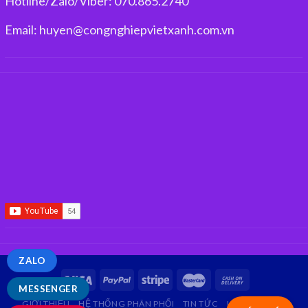
Hotline/Zalo/Viber: 070.865.2740
Email: huyen@congnghiepvietxanh.com.vn
ZALO
MESSENGER
GIỚI THIỆU
HỆ THỐNG PHÂN PHỐI
TIN TỨC
LIÊN HỆ
FAQ