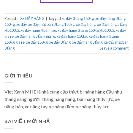
Posted in
XE ĐẨY HÀNG
|
Tagged
xe đẩy 3 tầng 150kg
,
xe đẩy hàng 3 tầng
150kg
,
xe đẩy
,
xe đẩy mặt bàn 3 tầng 150kg
,
xe đẩy hàng
,
xe đẩy hàng 3 tầng
xtb100t3
,
xe đẩy hàng 4 bánh xe
,
xe đẩy hàng 3 tầng 150kg xtb100t3
,
xe đẩy
giá rẻ
,
xe đẩy hàng 3 tầng giá rẻ
,
xe đẩy hàng 150kg
,
xe đẩy hàng 3 tầng
150kg giá rẻ
,
xe đẩy 150kg
,
xe đẩy 3 tầng
,
xe đẩy hàng 3 tầng
,
xe đẩy mặt bàn
3 tầng
Leave a comment
GIỚI THIỆU
Viet Xanh MHE là nhà cung cấp thiết bị nâng hàng đầu như
thang nâng người, thang nâng hàng, bàn nâng thủy lực, xe
nâng bàn, xe nâng tay, xe nâng điện, xe nâng thủy lực.
BÀI VIẾT MỚI NHẤT