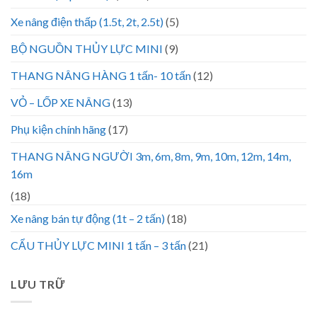
Xe nâng điện thấp (1.5t, 2t, 2.5t)
(5)
BỘ NGUỒN THỦY LỰC MINI
(9)
THANG NÂNG HÀNG 1 tấn- 10 tấn
(12)
VỎ – LỐP XE NÂNG
(13)
Phụ kiện chính hãng
(17)
THANG NÂNG NGƯỜI 3m, 6m, 8m, 9m, 10m, 12m, 14m,
16m
(18)
Xe nâng bán tự động (1t – 2 tấn)
(18)
CẨU THỦY LỰC MINI 1 tấn – 3 tấn
(21)
LƯU TRỮ