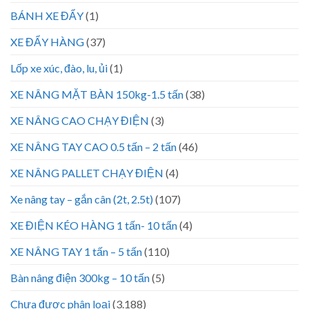
BÁNH XE ĐẨY
(1)
XE ĐẨY HÀNG
(37)
Lốp xe xúc, đào, lu, ủi
(1)
XE NÂNG MẶT BÀN 150kg-1.5 tấn
(38)
XE NÂNG CAO CHẠY ĐIỆN
(3)
XE NÂNG TAY CAO 0.5 tấn – 2 tấn
(46)
XE NÂNG PALLET CHẠY ĐIỆN
(4)
Xe nâng tay – gắn cân (2t, 2.5t)
(107)
XE ĐIỆN KÉO HÀNG 1 tấn- 10 tấn
(4)
XE NÂNG TAY 1 tấn – 5 tấn
(110)
Bàn nâng điện 300kg – 10 tấn
(5)
Chưa được phân loại
(3.188)