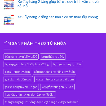
Xe đẩy hàng 2 tầng giúp tối ưu quy trình vận chuyển
nội bộ
Xe đẩy hàng 2 tầng sàn nhựa có dễ tháo lắp không?
TÌM SẢN PHẨM THEO TỪ KHÓA
bàn nâng tay niuli wp500
bơm thủy lực 24v
bộ kẹp gắp phuy đôi 2 phuy 720kg
bộ nguồn thủy lực 12v
càng kẹp phuy đơn
cẩu móc động cơ bằng tay 3 tấn
giá cẩu mốc động cơ
giá xe nâng tay càng dài 1.8m
giá xe nâng tay siêu ngắn
kẹp gắp thùng phuy đơn
kẹp gắp thùng phuy đơn 1 phuy 360kg
thang nâng người bằng điện 1 cột nâng 125 kg cao 8 mét