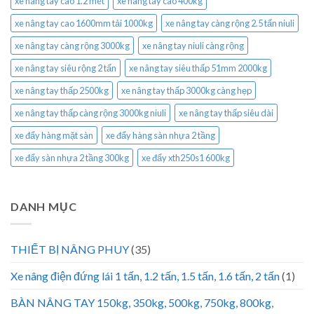
xe nâng tay cao 1.2 mét
xe nâng tay cao 400kg
xe nâng tay cao 1600mm tải 1000kg
xe nâng tay càng rộng 2.5 tấn niuli
xe nâng tay càng rộng 3000kg
xe nâng tay niuli càng rộng
xe nâng tay siêu rộng 2 tấn
xe nâng tay siêu thấp 51mm 2000kg
xe nâng tay thấp 2500kg
xe nâng tay thấp 3000kg càng hẹp
xe nâng tay thấp càng rộng 3000kg niuli
xe nâng tay thấp siêu dài
xe đẩy hàng mặt sàn
xe đẩy hàng sàn nhựa 2 tầng
xe đẩy sàn nhựa 2 tầng 300kg
xe đẩy xth250s1 600kg
DANH MỤC
THIẾT BỊ NÂNG PHUY
(35)
Xe nâng điện đứng lái 1 tấn, 1.2 tấn, 1.5 tấn, 1.6 tấn, 2 tấn
(1)
BÀN NÂNG TAY 150kg, 350kg, 500kg, 750kg, 800kg,