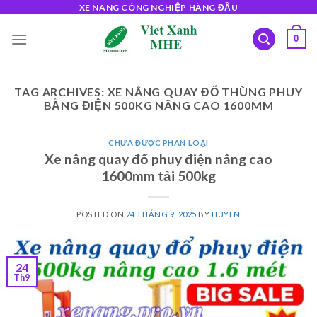
Skip
XE NÂNG CÔNG NGHIỆP HÀNG ĐẦU
to
0
content
TAG ARCHIVES:
XE NÂNG QUAY ĐỔ THÙNG PHUY
BẰNG ĐIỆN 500KG NÂNG CAO 1600MM
CHƯA ĐƯỢC PHÂN LOẠI
Xe nâng quay đổ phuy điện nâng cao
1600mm tải 500kg
POSTED ON
24 THÁNG 9, 2025
BY
HUYEN
24
Th9