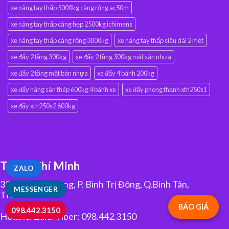
xe nâng tay thấp 5000kg càng rộng ac50m
xe nâng tay thấp càng hẹp 2500kg ichimens
xe nâng tay thấp càng rộng 3000kg
xe nâng tay thấp siêu dài 2 mét
xe đẩy 2 tầng 300kg
xe đẩy 2 tầng 300kg mặt sàn nhựa
xe đẩy 2 tầng mặt bàn nhựa
xe đẩy 4 bánh 200kg
xe đẩy hàng sàn thép 600kg 4 bánh xe
xe đẩy phong thạnh xth250s1
xe đẩy xth250s2 600kg
TP.Hồ Chí Minh
ZALO
334 Tân Hòa Đông, P. Bình Trị Đông, Q.Bình Tân,
MESSENGER
TP.HCM
BÁO GIÁ
098.442.3150
Hotline/Zalo/Viber: 098.442.3150