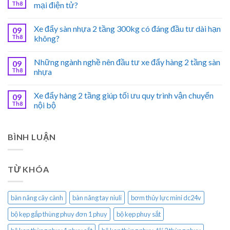
Th8
mại điện tử?
Xe đẩy sàn nhựa 2 tầng 300kg có đáng đầu tư dài hạn
09
Th8
không?
Những ngành nghề nên đầu tư xe đẩy hàng 2 tầng sàn
09
Th8
nhựa
Xe đẩy hàng 2 tầng giúp tối ưu quy trình vận chuyển
09
Th8
nội bộ
BÌNH LUẬN
TỪ KHÓA
bàn nâng cây cành
bàn nâng tay niuli
bơm thủy lực mini dc24v
bộ kẹp gắp thùng phuy đơn 1 phuy
bộ kẹp phuy sắt