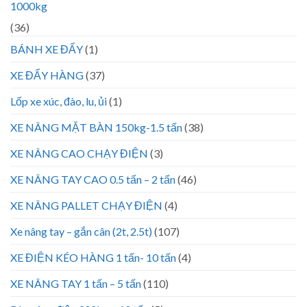
1000kg
(36)
BÁNH XE ĐẨY
(1)
XE ĐẨY HÀNG
(37)
Lốp xe xúc, đào, lu, ủi
(1)
XE NÂNG MẶT BÀN 150kg-1.5 tấn
(38)
XE NÂNG CAO CHẠY ĐIỆN
(3)
XE NÂNG TAY CAO 0.5 tấn – 2 tấn
(46)
XE NÂNG PALLET CHẠY ĐIỆN
(4)
Xe nâng tay – gắn cân (2t, 2.5t)
(107)
XE ĐIỆN KÉO HÀNG 1 tấn- 10 tấn
(4)
XE NÂNG TAY 1 tấn – 5 tấn
(110)