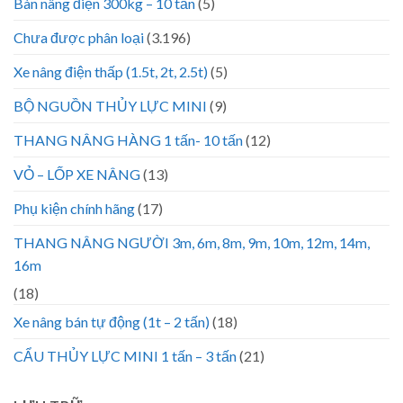
Bàn nâng điện 300kg – 10 tấn
(5)
Chưa được phân loại
(3.196)
Xe nâng điện thấp (1.5t, 2t, 2.5t)
(5)
BỘ NGUỒN THỦY LỰC MINI
(9)
THANG NÂNG HÀNG 1 tấn- 10 tấn
(12)
VỎ – LỐP XE NÂNG
(13)
Phụ kiện chính hãng
(17)
THANG NÂNG NGƯỜI 3m, 6m, 8m, 9m, 10m, 12m, 14m,
16m
(18)
Xe nâng bán tự động (1t – 2 tấn)
(18)
CẨU THỦY LỰC MINI 1 tấn – 3 tấn
(21)