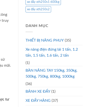
xe đẩy xth250s1 600kg
xe đẩy xth250s2
 công
y truy
DANH MỤC
THIẾT BỊ NÂNG PHUY
(35)
Xe nâng điện đứng lái 1 tấn, 1.2
tấn, 1.5 tấn, 1.6 tấn, 2 tấn
 sử
(1)
ậu mãi.
BÀN NÂNG TAY 150kg, 350kg,
500kg, 750kg, 800kg, 1000kg
(36)
BÁNH XE ĐẨY
(1)
ược tư
XE ĐẨY HÀNG
(37)