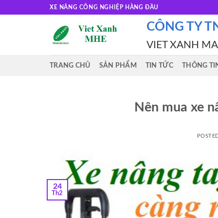
Skip
XE NÂNG CÔNG NGHIỆP HÀNG ĐẦU
to
CÔNG TY T
content
VIET XANH M
TRANG CHỦ
SẢN PHẨM
TIN TỨC
THÔNG TI
Nên mua xe nâ
POSTE
24
Th2