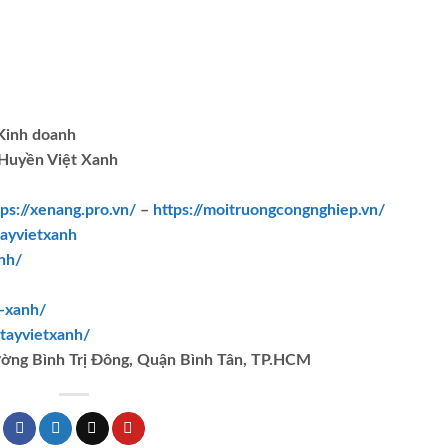
.Kinh doanh
Huyền Việt Xanh
tps://xenang.pro.vn/
–
https://moitruongcongnghiep.vn/
ayvietxanh
nh/
t-xanh/
tayvietxanh/
ường Bình Trị Đông, Quận Bình Tân, TP.HCM