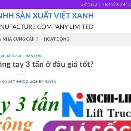
Giới thiệu
Hệ thống phân p
NHH SẢN XUẤT VIỆT XANH
ANUFACTURE COMPANY LIMITED
N NHÀ CUNG CẤP
HOẠT ĐỘNG
CHƯA ĐƯỢC PHÂN LOẠI
ng tay 3 tấn ở đâu giá tốt?
D ON
24 THÁNG 2, 2025
BY
HUYEN