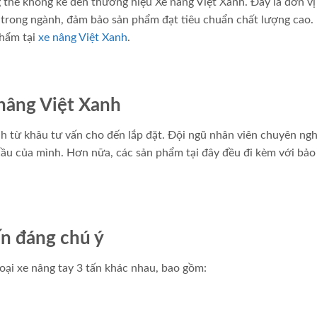
g thể không kể đến thương hiệu Xe nâng Việt Xanh. Đây là đơn vị
 trong ngành, đảm bảo sản phẩm đạt tiêu chuẩn chất lượng cao.
phẩm tại
xe nâng Việt Xanh
.
 nâng Việt Xanh
nh từ khâu tư vấn cho đến lắp đặt. Đội ngũ nhân viên chuyên ngh
ầu của mình. Hơn nữa, các sản phẩm tại đây đều đi kèm với bả
ấn đáng chú ý
loại xe nâng tay 3 tấn khác nhau, bao gồm: