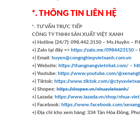
*. THÔNG TIN LIÊN HỆ
*. TƯ VẤN TRỰC TIẾP
CÔNG TY TNHH SẢN XUẤT VIỆT XANH
+)
Hotline (24/7): 098.442.3150 – Ms.Huyền – P
+)
Zalo tại đây =>
https://zalo.me/0984423150
– 
+) Email:
huyen@congnghiepvietxanh.com.vn
+) Website:
https://thangnangvietnhat.com/
–
ht
+) Youtube:
https://www.youtube.com/@xenangt
+) Tiktok:
https://www.tiktok.com/@ctysxvietxa
+) Shopee:
https://shopee.vn/nhuavietxanh/
+) Lazada:
https://www.lazada.vn/shop/nhua-vie
+) Facebook:
https://www.facebook.com/xenang
+)
Địa chỉ kho xem hàng: 334 Tân Hòa Đông, Ph