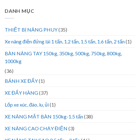
DANH MỤC
THIẾT BỊ NÂNG PHUY
(35)
Xe nâng điện đứng lái 1 tấn, 1.2 tấn, 1.5 tấn, 1.6 tấn, 2 tấn
(1)
BÀN NÂNG TAY 150kg, 350kg, 500kg, 750kg, 800kg,
1000kg
(36)
BÁNH XE ĐẨY
(1)
XE ĐẨY HÀNG
(37)
Lốp xe xúc, đào, lu, ủi
(1)
XE NÂNG MẶT BÀN 150kg-1.5 tấn
(38)
XE NÂNG CAO CHẠY ĐIỆN
(3)