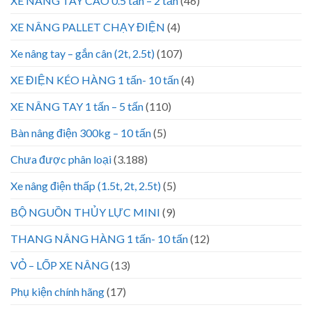
XE NÂNG TAY CAO 0.5 tấn – 2 tấn
(46)
XE NÂNG PALLET CHẠY ĐIỆN
(4)
Xe nâng tay – gắn cân (2t, 2.5t)
(107)
XE ĐIỆN KÉO HÀNG 1 tấn- 10 tấn
(4)
XE NÂNG TAY 1 tấn – 5 tấn
(110)
Bàn nâng điện 300kg – 10 tấn
(5)
Chưa được phân loại
(3.188)
Xe nâng điện thấp (1.5t, 2t, 2.5t)
(5)
BỘ NGUỒN THỦY LỰC MINI
(9)
THANG NÂNG HÀNG 1 tấn- 10 tấn
(12)
VỎ – LỐP XE NÂNG
(13)
Phụ kiện chính hãng
(17)