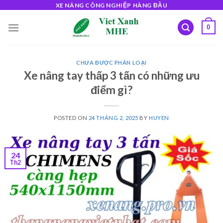
Skip
XE NÂNG CÔNG NGHIỆP HÀNG ĐẦU
to
0
content
CHƯA ĐƯỢC PHÂN LOẠI
Xe nâng tay thấp 3 tấn có những ưu
điểm gì?
POSTED ON
24 THÁNG 2, 2025
BY
HUYEN
24
Th2