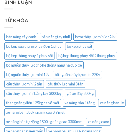
BÌNH LUẬN
TỪ KHÓA
bàn nâng cây cành
bàn nâng tay niuli
bơm thủy lực mini dc24v
bộ kẹp gắp thùng phuy đơn 1 phuy
bộ kẹp phuy sắt
bộ kẹp thùng phuy 1 phuy sắt
bộ kẹp thùng phuy đôi 2 thùng phuy
bộ nguồn thủy lực cho hệ thống nâng hạ đuôi xe
bộ nguồn thủy lực mini 12v
bộ nguồn thủy lực mini 220v
cẩu thủy lực mini 2 tấn
cẩu thủy lực mini 3 tấn
cẩu thủy lực mini bằng tay 3000kg
giá xe đẩy 300kg
thang nâng điện 125kg cao 8 mét
xe nâng bàn 1 tầng
xe nâng bàn 1x
xe nâng bàn 500kg nâng cao 0.9 mét
xe nâng bán tự động 1500kg nâng cao 3300mm
xe nâng caoo
xe nâng hàng siêu thấp
xe nâng pallet 3000kg càng rộng