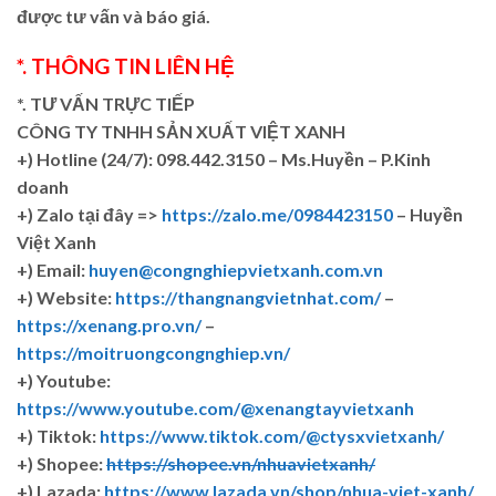
được tư vấn và báo giá.
*. THÔNG TIN LIÊN HỆ
*. TƯ VẤN TRỰC TIẾP
CÔNG TY TNHH SẢN XUẤT VIỆT XANH
+)
Hotline (24/7): 098.442.3150 – Ms.Huyền – P.Kinh
doanh
+)
Zalo tại đây =>
https://zalo.me/0984423150
– Huyền
Việt Xanh
+) Email:
huyen@congnghiepvietxanh.com.vn
+) Website:
https://thangnangvietnhat.com/
–
https://xenang.pro.vn/
–
https://moitruongcongnghiep.vn/
+) Youtube:
https://www.youtube.com/@xenangtayvietxanh
+) Tiktok:
https://www.tiktok.com/@ctysxvietxanh/
+) Shopee:
https://shopee.vn/nhuavietxanh/
+) Lazada:
https://www.lazada.vn/shop/nhua-viet-xanh/